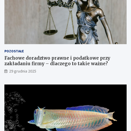
m
i
POZOSTAŁE
Fachowe doradztwo prawne i podatkowe przy
zakładaniu firmy – dlaczego to takie ważne?
29 grudnia 2025