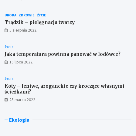
URODA
ZDROWIE
ŻYCIE
Trądzik – pielęgnacja twarzy
5 sierpnia 2022
ŻYCIE
Jaka temperatura powinna panować w lodówce?
15 lipca 2022
ŻYCIE
Koty – leniwe, aroganckie czy kroczące własnymi
ścieżkami?
25 marca 2022
K
D
C
Ekologia
a
z
z
l
i
y
k
a
w