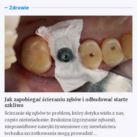
u
ł
a
Zdrowie
l
a
r
a
n
t
t
i
o
o
a
k
r
,
u
e
d
p
m
z
o
i
i
w
s
ę
a
j
k
ć
i
i
o
g
k
p
a
t
o
z
ó
n
ó
r
y
w
y
p
Jak zapobiegać ścieraniu zębów i odbudować starte
c
m
r
szkliwo
i
w
z
e
s
e
Ścieranie się zębów to problem, który dotyka wielu z nas,
p
p
z
często nieświadomie. Bruksizm (zgrzytanie zębami),
l
o
I
nieprawidłowe nawyki żywieniowe czy niewłaściwa
a
m
n
technika szczotkowania mogą prowadzić…
r
o
t