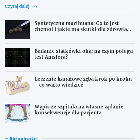
n
ż
e
Czytaj dalej
i
e
r
a
m
n
n
y
e
Syntetyczna marihuana: Co to jest
y
p
t
chemol i jakie ma skutki dla zdrowia
c
l
?
psychicznego
h
a
j
n
Badanie siatkówki oka: na czym polega
a
e
test Amslera?
k
t
o
ę
n
a
Leczenie kanałowe zęba krok po kroku
r
– co warto wiedzieć
z
ę
d
z
Wypis ze szpitala na własne żądanie:
i
konsekwencje dla pacjenta
e
p
r
z
Aktualności