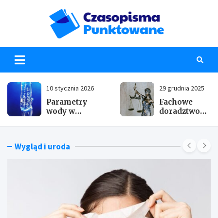
Skip
to
content
Czaso
10 stycznia 2026
29 grudnia 2025
Parametry
Fachowe
wody w
doradztwo
akwarium:
prawne i
jak obniżyć
podatkowe
KH i GH
przy
Wygląd i uroda
domowymi
zakładaniu
sposobami
firmy –
dlaczego to
takie ważne?