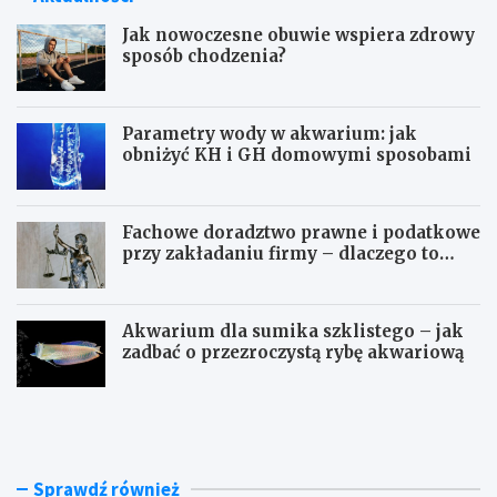
y
d
Jak nowoczesne obuwie wspiera zdrowy
a
sposób chodzenia?
t
n
e
w
Parametry wody w akwarium: jak
p
obniżyć KH i GH domowymi sposobami
r
z
e
Fachowe doradztwo prawne i podatkowe
m
przy zakładaniu firmy – dlaczego to
y
takie ważne?
ś
l
e
Akwarium dla sumika szklistego – jak
r
zadbać o przezroczystą rybę akwariową
o
l
J
P
n
a
a
i
k
r
c
n
a
z
o
m
Sprawdź również
y
w
e