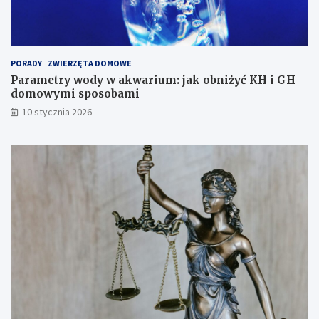
b
H
c
d
h
o
o
m
d
o
PORADY
ZWIERZĘTA DOMOWE
z
w
Parametry wody w akwarium: jak obniżyć KH i GH
e
y
domowymi sposobami
n
m
10 stycznia 2026
i
i
a
s
?
p
o
s
o
b
a
m
i