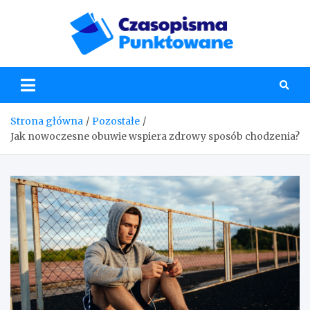
Skip
to
content
Czaso
Strona główna
Pozostałe
Jak nowoczesne obuwie wspiera zdrowy sposób chodzenia?