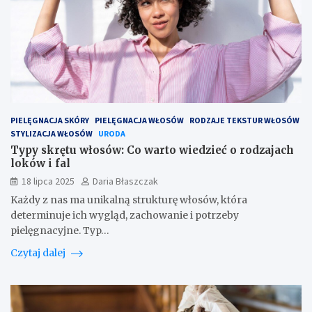
PIELĘGNACJA SKÓRY
PIELĘGNACJA WŁOSÓW
RODZAJE TEKSTUR WŁOSÓW
STYLIZACJA WŁOSÓW
URODA
Typy skrętu włosów: Co warto wiedzieć o rodzajach
loków i fal
18 lipca 2025
Daria Błaszczak
Każdy z nas ma unikalną strukturę włosów, która
determinuje ich wygląd, zachowanie i potrzeby
pielęgnacyjne. Typ…
Czytaj dalej