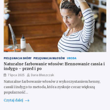
PIELĘGNACJA SKÓRY
PIELĘGNACJA WŁOSÓW
URODA
Naturalne farbowanie włosów: Hennowanie cassia i
indygo – przed i po
7 lipca 2025
Daria Błaszczak
Naturalne farbowanie włosów z wykorzystaniem henny,
cassii i indygo to metoda, która zyskuje coraz większą
popularność…
Czytaj dalej