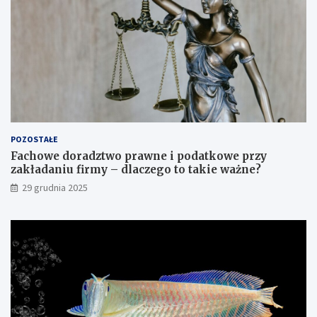
a
m
i
POZOSTAŁE
Fachowe doradztwo prawne i podatkowe przy
zakładaniu firmy – dlaczego to takie ważne?
29 grudnia 2025