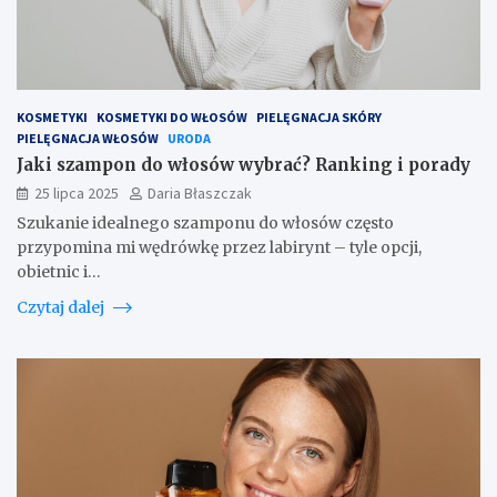
KOSMETYKI
KOSMETYKI DO WŁOSÓW
PIELĘGNACJA SKÓRY
PIELĘGNACJA WŁOSÓW
URODA
Jaki szampon do włosów wybrać? Ranking i porady
25 lipca 2025
Daria Błaszczak
Szukanie idealnego szamponu do włosów często
przypomina mi wędrówkę przez labirynt – tyle opcji,
obietnic i…
Czytaj dalej