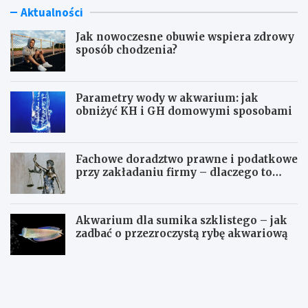
Aktualności
Jak nowoczesne obuwie wspiera zdrowy
sposób chodzenia?
Parametry wody w akwarium: jak
obniżyć KH i GH domowymi sposobami
Fachowe doradztwo prawne i podatkowe
przy zakładaniu firmy – dlaczego to
takie ważne?
Akwarium dla sumika szklistego – jak
zadbać o przezroczystą rybę akwariową
J
P
a
a
k
r
n
a
o
m