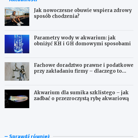
Jak nowoczesne obuwie wspiera zdrowy
sposób chodzenia?
Parametry wody w akwarium: jak
obniżyć KH i GH domowymi sposobami
Fachowe doradztwo prawne i podatkowe
przy zakładaniu firmy – dlaczego to
takie ważne?
Akwarium dla sumika szklistego – jak
zadbać o przezroczystą rybę akwariową
J
P
a
a
k
r
n
a
o
m
Sprawdź również
w
e