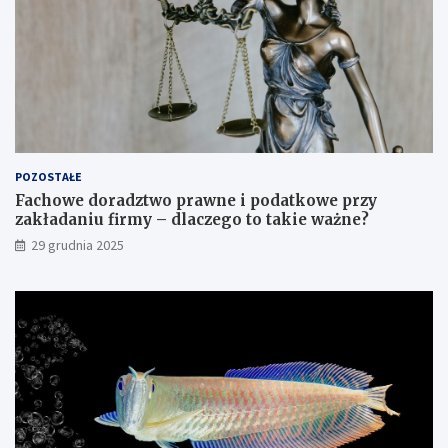
m
i
POZOSTAŁE
Fachowe doradztwo prawne i podatkowe przy
zakładaniu firmy – dlaczego to takie ważne?
29 grudnia 2025