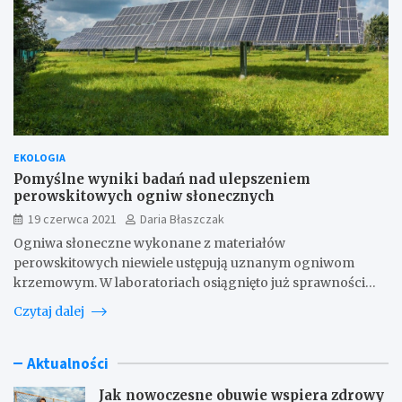
EKOLOGIA
Pomyślne wyniki badań nad ulepszeniem
perowskitowych ogniw słonecznych
19 czerwca 2021
Daria Błaszczak
Ogniwa słoneczne wykonane z materiałów
perowskitowych niewiele ustępują uznanym ogniwom
krzemowym. W laboratoriach osiągnięto już sprawności…
Czytaj dalej
Aktualności
Jak nowoczesne obuwie wspiera zdrowy