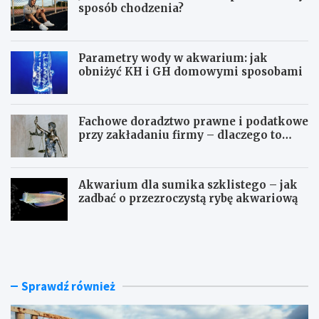
sposób chodzenia?
Parametry wody w akwarium: jak
obniżyć KH i GH domowymi sposobami
Fachowe doradztwo prawne i podatkowe
przy zakładaniu firmy – dlaczego to
takie ważne?
Akwarium dla sumika szklistego – jak
zadbać o przezroczystą rybę akwariową
J
P
a
a
k
r
n
a
o
m
Sprawdź również
w
e
o
t
c
r