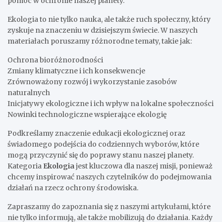
pomóc w ochronie naszej planety.
Ekologia to nie tylko nauka, ale także ruch społeczny, który
zyskuje na znaczeniu w dzisiejszym świecie. W naszych
materiałach poruszamy różnorodne tematy, takie jak:
Ochrona bioróżnorodności
Zmiany klimatyczne i ich konsekwencje
Zrównoważony rozwój i wykorzystanie zasobów
naturalnych
Inicjatywy ekologiczne i ich wpływ na lokalne społeczności
Nowinki technologiczne wspierające ekologię
Podkreślamy znaczenie edukacji ekologicznej oraz
świadomego podejścia do codziennych wyborów, które
mogą przyczynić się do poprawy stanu naszej planety.
Kategoria
Ekologia
jest kluczowa dla naszej misji, ponieważ
chcemy inspirować naszych czytelników do podejmowania
działań na rzecz ochrony środowiska.
Zapraszamy do zapoznania się z naszymi artykułami, które
nie tylko informują, ale także mobilizują do działania. Każdy