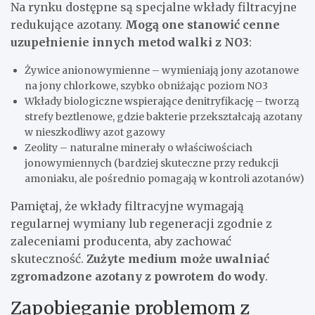
Na rynku dostępne są specjalne wkłady filtracyjne
redukujące azotany.
Mogą one stanowić cenne
uzupełnienie innych metod walki z NO3
:
Żywice anionowymienne – wymieniają jony azotanowe
na jony chlorkowe, szybko obniżając poziom NO3
Wkłady biologiczne wspierające denitryfikację – tworzą
strefy beztlenowe, gdzie bakterie przekształcają azotany
w nieszkodliwy azot gazowy
Zeolity – naturalne minerały o właściwościach
jonowymiennych (bardziej skuteczne przy redukcji
amoniaku, ale pośrednio pomagają w kontroli azotanów)
Pamiętaj, że wkłady filtracyjne wymagają
regularnej wymiany lub regeneracji zgodnie z
zaleceniami producenta, aby zachować
skuteczność.
Zużyte medium może uwalniać
zgromadzone azotany z powrotem do wody
.
Zapobieganie problemom z