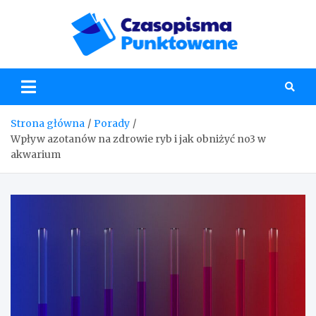
Skip
to
content
Czaso
Strona główna
Porady
Wpływ azotanów na zdrowie ryb i jak obniżyć no3 w
akwarium