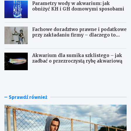
Parametry wody w akwarium: jak
obniżyć KH i GH domowymi sposobami
Fachowe doradztwo prawne i podatkowe
przy zakładaniu firmy – dlaczego to
takie ważne?
Akwarium dla sumika szklistego – jak
zadbać o przezroczystą rybę akwariową
J
P
a
a
k
r
n
a
o
m
Sprawdź również
w
e
o
t
c
r
z
y
e
w
s
o
n
d