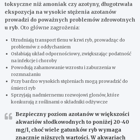
toksyczne niż amoniak czy azotyny, długotrwała
ekspozycja na wysokie stężenia azotanów
prowadzi do poważnych problemów zdrowotnych
u ryb
. Oto główne zagrożenia:
Utrudniają transport tlenu w krwi ryb, prowadząc do
problemów z oddychaniem
Osłabiają układ odpornościowy, zwiększając podatność
na infekcje i choroby
Powodują zahamowanie wzrostu i zaburzenia w
rozmnażaniu
Przy bardzo wysokich stężeniach mogą prowadzić do
śmierci ryb
Sprzyjają nadmiernemu rozwojowi glonów, które
konkurują z roślinami o składniki odżywcze
Bezpieczny poziom azotanów w większości
akwariów słodkowodnych to poniżej 20-40
mg/l, choć wiele gatunków ryb wymaga
znacznie niższych wartości. W akwariach