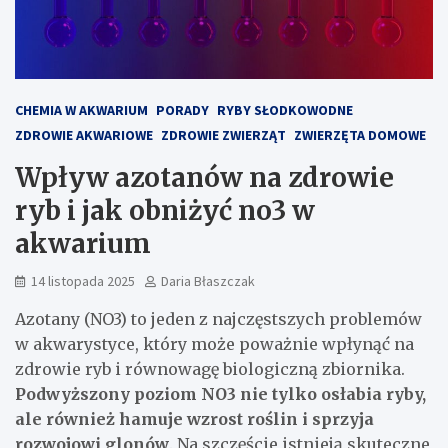
CHEMIA W AKWARIUM
PORADY
RYBY SŁODKOWODNE
ZDROWIE AKWARIOWE
ZDROWIE ZWIERZĄT
ZWIERZĘTA DOMOWE
Wpływ azotanów na zdrowie
ryb i jak obniżyć no3 w
akwarium
14 listopada 2025
Daria Błaszczak
Azotany (NO3) to jeden z najczęstszych problemów
w akwarystyce, który może poważnie wpłynąć na
zdrowie ryb i równowagę biologiczną zbiornika.
Podwyższony poziom NO3 nie tylko osłabia ryby,
ale również hamuje wzrost roślin i sprzyja
rozwojowi glonów
. Na szczęście istnieją skuteczne