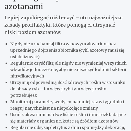
azotanami
Lepiej zapobiegać niż leczyć
– oto najważniejsze
zasady profilaktyki, które pomogą ci utrzymać
niski poziom azotanów:
Nigdy nie uruchamiaj filtra w nowym akwarium bez
uprzedniego dojrzenia zbiornika (cykl azotowy musi się
ustabilizować)
Regularnie czyść filtr, ale nigdy nie wymieniaj wszystkich
wkładów jednocześnie, aby nie zniszczyć kolonii bakterii
nitryfikacyjnych
Utrzymuj odpowiednią ilość zdrowych roślin w stosunku
do obsady ryb – im więcej ryb, tym więcej roślin
potrzebujesz
Monitoruj parametry wody co najmniej raz w tygodniu i
reaguj natychmiast na niepokojące zmiany
Usuń z akwarium martwe liście roślin i inne rozkładające
się materiały organiczne, które są źródłem azotanów
Regularnie odsysaj detrytus z dna i spomiędzy dekoracji,