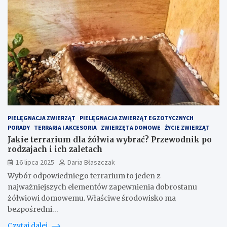
PIELĘGNACJA ZWIERZĄT
PIELĘGNACJA ZWIERZĄT EGZOTYCZNYCH
PORADY
TERRARIA I AKCESORIA
ZWIERZĘTA DOMOWE
ŻYCIE ZWIERZĄT
Jakie terrarium dla żółwia wybrać? Przewodnik po
rodzajach i ich zaletach
16 lipca 2025
Daria Błaszczak
Wybór odpowiedniego terrarium to jeden z
najważniejszych elementów zapewnienia dobrostanu
żółwiowi domowemu. Właściwe środowisko ma
bezpośredni…
Czytaj dalej