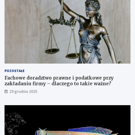
o
b
a
m
i
POZOSTAŁE
Fachowe doradztwo prawne i podatkowe przy
zakładaniu firmy – dlaczego to takie ważne?
29 grudnia 2025