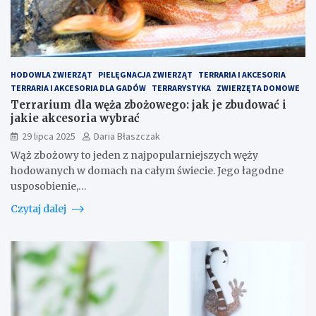
HODOWLA ZWIERZĄT
PIELĘGNACJA ZWIERZĄT
TERRARIA I AKCESORIA
TERRARIA I AKCESORIA DLA GADÓW
TERRARYSTYKA
ZWIERZĘTA DOMOWE
Terrarium dla węża zbożowego: jak je zbudować i
jakie akcesoria wybrać
29 lipca 2025
Daria Błaszczak
Wąż zbożowy to jeden z najpopularniejszych węży
hodowanych w domach na całym świecie. Jego łagodne
usposobienie,…
Czytaj dalej