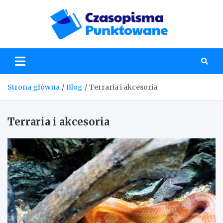
Skip
to
content
Czaso
Strona główna
Blog
Terraria i akcesoria
Terraria i akcesoria