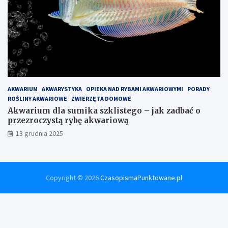
AKWARIUM
AKWARYSTYKA
OPIEKA NAD RYBAMI AKWARIOWYMI
PORADY
ROŚLINY AKWARIOWE
ZWIERZĘTA DOMOWE
Akwarium dla sumika szklistego – jak zadbać o
przezroczystą rybę akwariową
13 grudnia 2025
Copyright © 2026
CzasopismaPunktowane.pl