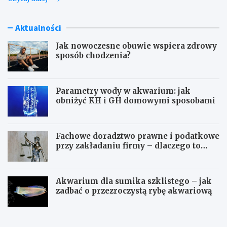
Aktualności
Jak nowoczesne obuwie wspiera zdrowy
sposób chodzenia?
Parametry wody w akwarium: jak
obniżyć KH i GH domowymi sposobami
Fachowe doradztwo prawne i podatkowe
przy zakładaniu firmy – dlaczego to
takie ważne?
Akwarium dla sumika szklistego – jak
zadbać o przezroczystą rybę akwariową
J
P
a
a
k
r