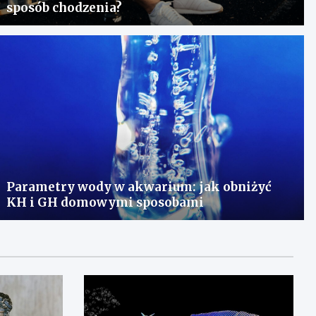
sposób chodzenia?
Parametry wody w akwarium: jak obniżyć
KH i GH domowymi sposobami