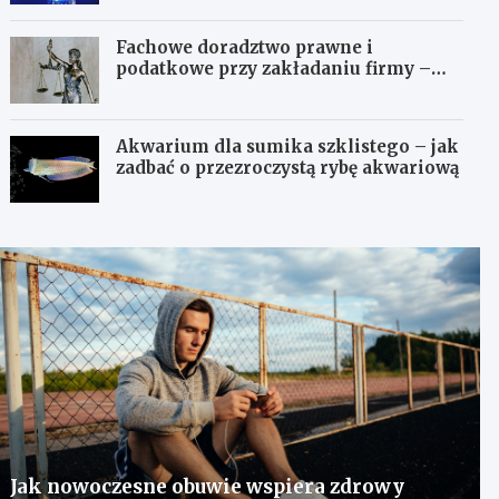
Fachowe doradztwo prawne i
podatkowe przy zakładaniu firmy –
dlaczego to takie ważne?
Akwarium dla sumika szklistego – jak
zadbać o przezroczystą rybę akwariową
Jak nowoczesne obuwie wspiera zdrowy